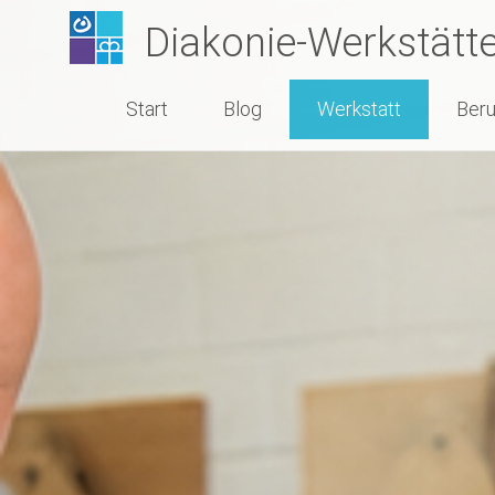
Zum
Diakonie-Werkstätt
Inhalt
springen
Start
Blog
Werkstatt
Beru