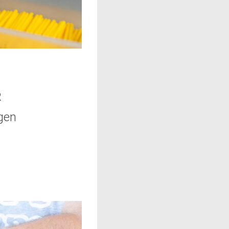
R
gen