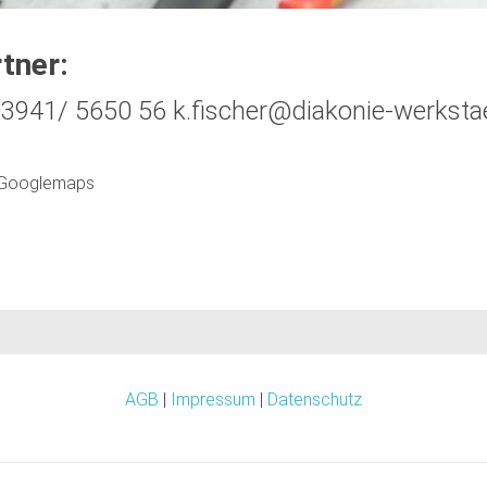
tner:
 03941/ 5650 56 k.fischer@diakonie-werksta
k Googlemaps
AGB
|
Impressum
|
Datenschutz