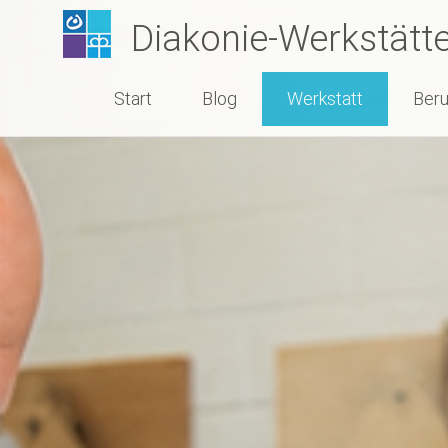
Zum
Diakonie-Werkstätt
Inhalt
springen
Start
Blog
Werkstatt
Beru