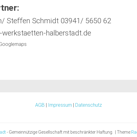
tner:
/ Steffen Schmidt 03941/ 5650 62
-werkstaetten-halberstadt.de
k Googlemaps
AGB
|
Impressum
|
Datenschutz
tadt
- Gemeinnützige Gesellschaft mit beschränkter Haftung.
|
Theme:
Ra