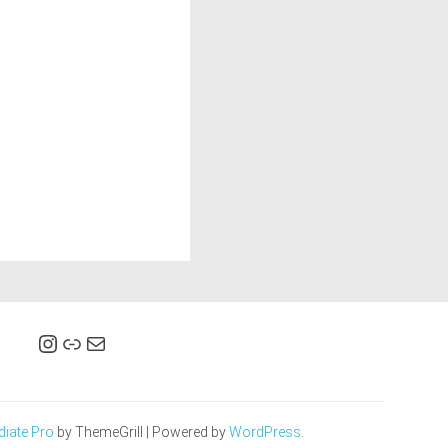
Folgen Sie uns auf Instagram
Link
E-Mail
diate Pro
by ThemeGrill
|
Powered by
WordPress
.